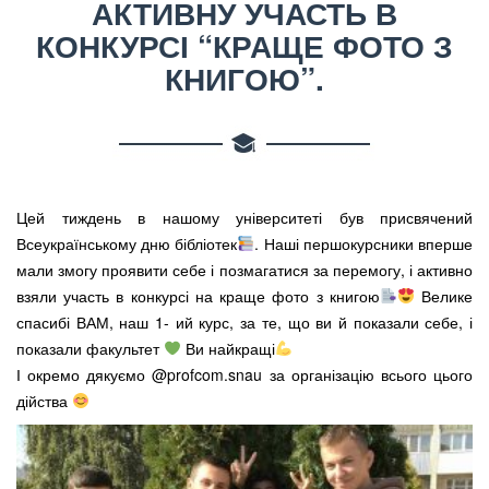
АКТИВНУ УЧАСТЬ В
КОНКУРСІ “КРАЩЕ ФОТО З
КНИГОЮ”.
Цей тиждень в нашому університеті був присвячений
Всеукраїнському дню бібліотек
. Наші першокурсники вперше
мали змогу проявити себе і позмагатися за перемогу, і активно
взяли участь в конкурсі на краще фото з книгою
Велике
спасибі ВАМ, наш 1- ий курс, за те, що ви й показали себе, і
показали факультет
Ви найкращі
І окремо дякуємо @profcom.snau за організацію всього цього
дійства