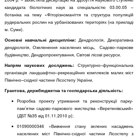
кандидата біологічних наук за спеціальністю 03.00.05 –
ботаніка на тему «Фіторізноманіття та структура популяцій
рудеральних рослин на урбанізованих територіях (на прикладі
м. Суми).
Основні навчальні дисципліни:
Дендрологія, Декоративна
дендрологія, Озеленення населених місць, Садово–паркове
будівництво, Дендропроектування, Світові лісові ресурси.
Напрям наукових дослджень:
Структурно–функціональна
організація ландшафтно–рекреаційних комплексів малих міст
Північно–східної частини Лісостепу України.
Грантова, держбюджетна та господарська діяльність:
Розробка проекту утримання та реконструкції парку-
пам’ятки садово-паркового мистецтва «Веретенівський»
(ДБТ №35 від 01.11.2010 р);
01090000346 «Вивчення стану зелених насаджень
населених міст Північно-східної частини Лісостепу з