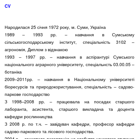
CV
Народилася 25 січня 1972 року, м. Суми, Україна
1989 – 1993 рр. – навчання в Сумському
сільськогосподарському інститут, спеціальність 3102 –
агрономія, Диплом з відзнакою
1993 – 1997 рр. – навчання в аспірантурі Сумського
національного аграрного університету, спеціальнсть 03.00.05 –
ботаніка
2009–2011рр. – навчання в Національному університеті
біоресурсів та природокористування, спеціальність – садово-
паркове господарство
З 1998–2008 рр. – працювала на посадах старшого
лаборанта, асистента, старшого викладача та доцента
кафедри рослинництва
З 2008 р. по т.ч. – завідувач кафедри, професор кафедри
садово-паркового та лісового господарства.
2004 р. − захистила дисертацію на здобуття наукового ступеню