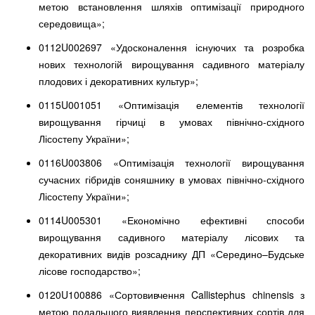
метою встановлення шляхів оптимізації природного
середовища»;
0112U002697 «Удосконалення існуючих та розробка
нових технологій вирощування садивного матеріалу
плодових і декоративних культур»;
0115U001051 «Оптимізація елементів технології
вирощування гірчиці в умовах північно-східного
Лісостепу України»;
0116U003806 «Оптимізація технології вирощування
сучасних гібридів соняшнику в умовах північно-східного
Лісостепу України»;
0114U005301 «Економічно ефективні способи
вирощування садивного матеріалу лісових та
декоративних видів розсаднику ДП «Середино–Будське
лісове господарство»;
0120U100886 «Сортовивчення Callistephus chinensis з
метою подальшого виявлення перспективних сортів для