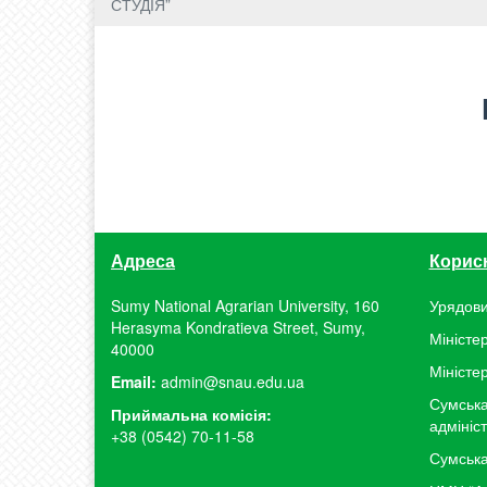
СТУДІЯ”
Адреса
Корис
Sumy National Agrarian University, 160
Урядови
Herasyma Kondratieva Street, Sumy,
Міністер
40000
Міністе
Email:
admin@snau.edu.ua
Сумська
Приймальна комісія:
адмініс
+38 (0542) 70-11-58
Сумська