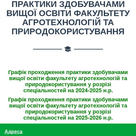
ПРАКТИКИ ЗДОБУВАЧАМИ
ВИЩОЇ ОСВІТИ ФАКУЛЬТЕТУ
АГРОТЕХНОЛОГІЙ ТА
ПРИРОДОКОРИСТУВАННЯ
Графік
п
роходження практики
здобувачами
вищої освіти
факультету
агротехнологій та
природокористування
у розрізі
спеціальностей на 20
24
-20
25
н.р
.
Графік
п
роходження практики
здобувачами
вищої освіти
факультету
агротехнологій та
природокористування
у розрізі
спеціальностей на 20
25
-20
26
н.р
.
Адреса