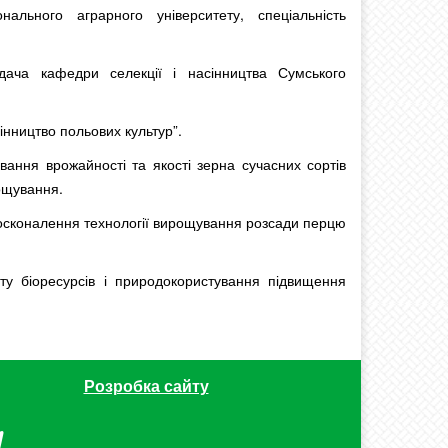
ального аграрного університету, спеціальність
ача кафедри селекції і насінництва Сумського
сінництво польових культур”.
ння врожайності та якості зерна сучасних сортів
рощування.
сконалення технології вирощування розсади перцю
ту біоресурсів і природокористування підвищення
Розробка сайту