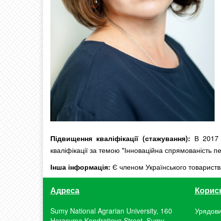
Підвищення кваліфікації (стажування):
В 2017 р
кваліфікації за темою "Інноваційна спрямованість пед
Інша інформація:
Є членом Українського товариства 
Адреса
Корис
Sumy National Agrarian University, 160
Урядови
Herasyma Kondratieva Street, Sumy,