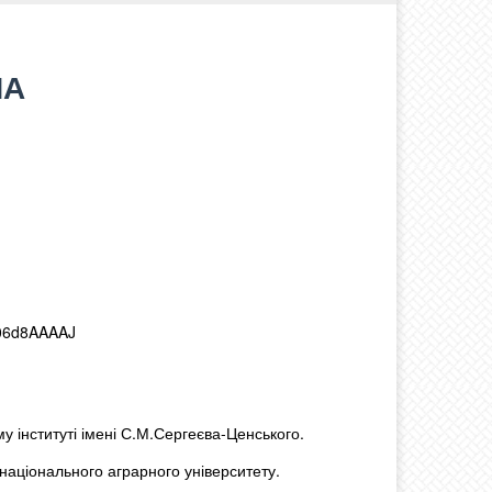
НА
My06d8AAAAJ
у інституті імені С.М.Сергеєва-Ценського.
 національного аграрного університету.