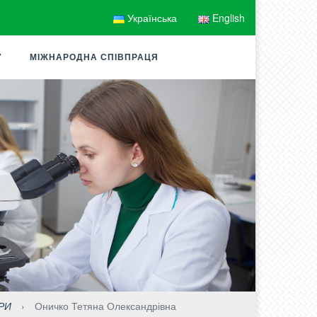
Українська
English
У
МІЖНАРОДНА СПІВПРАЦЯ
РИ
›
Оничко Тетяна Олександрівна