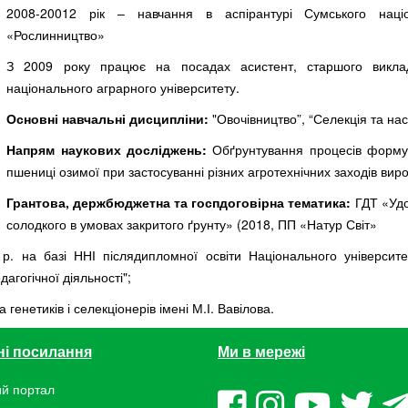
2008-20012 рік – навчання в аспірантурі Сумського націон
«Рослинництво»
З 2009 року працює на посадах асистент, старшого виклад
національного аграрного університету.
Основні навчальні дисципліни:
"Овочівництво”, “Селекція та на
Напрям наукових досліджень:
Обґрунтування процесів формува
пшениці озимої при застосуванні різних агротехнічних заходів ви
Грантова, держбюджетна та госпдоговірна тематика:
ГДТ «Удо
солодкого в умовах закритого ґрунту» (2018, ПП «Натур Світ»
. на базі ННІ післядипломної освіти Національного університе
агогічної діяльності";
генетиків і селекціонерів імені М.І. Вавілова.
ні посилання
Ми в мережі
й портал